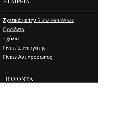
ΕΤΑΙΡΕΙΑ
Σχετικά με την Siima MotoWear
Προϊόντα
Σχόλια
Γίνετε Συνεργάτης
Γίνετε Αντιπρόσωπος
ΠΡΟΪΟΝΤΑ
Συχνές Ερωτήσεις
Προμηθευτές
Χειρισμός & αποστολή
Αποποίηση ευθυνών