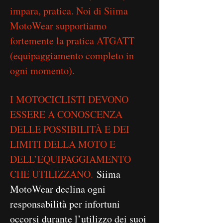
impara, pratica. Noi di Siima
MotoWear supportiamo
fortemente la pratica ATGATT
(equipaggiamento completo in
ogni momento).
I MOTOCICLISTI DEVONO
ESSERE A CONOSCENZA
DELLE POSSIBILITÀ E DEI
LIMITI DELLA MOTO E
DELL’EQUIPAGGIAMENTO
CHE UTILIZZANO.
Siima
MotoWear declina ogni
responsabilità per infortuni
occorsi durante l’utilizzo dei suoi