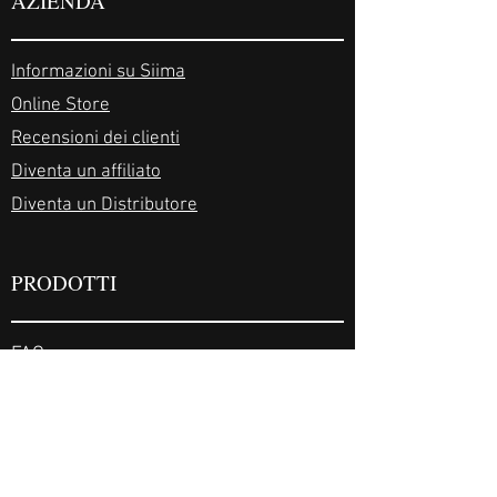
AZIENDA
Informazioni su Siima
Online Store
Recensioni dei clienti
Diventa un affiliato
Diventa un Distributore
PRODOTTI
FAQ
Fornitori
Spedizioni e consegne
Siima Disclaimer
Termini e condizioni