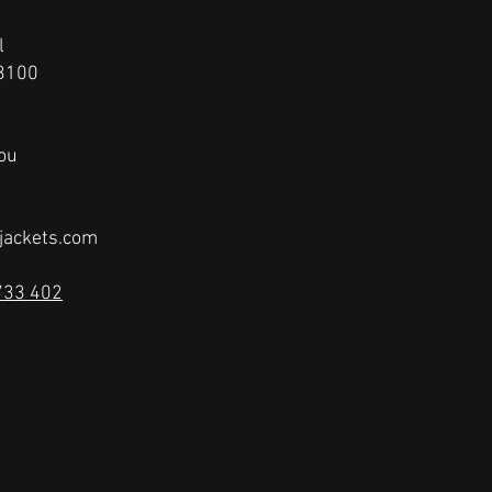
l
 3100
ou
jackets.com
733 402