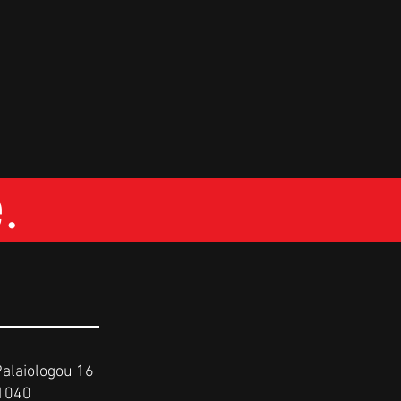
.
alaiologou 16
 1040