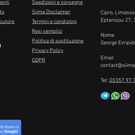
ienti
Spedizioni e consegne
to
Siima Disclaimer
Cipro, Limasso
Eptanisou 27,
ibutore
Termini e condizioni
Resi semplici
Nome:
Politica di sostituzione
George Evripid
Privacy Policy
Email
GDPR
contact@siima
Tel:
00357 97 