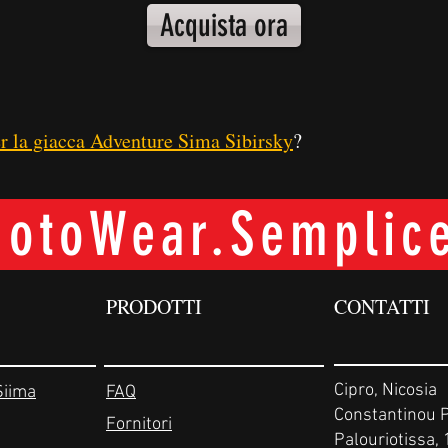
Acquista ora
er la giacca Adventure Sima Sibirsky
?
otoWear.Semplice
PRODOTTI
CONTATTI
Cipro, Nicosia
Siima
FAQ
Constantinou P
Fornitori
Palouriotissa,