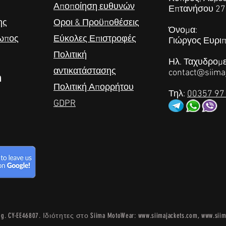
Αποποίηση ευθυνών
Επτανήσου 27
ης
Οροι & Προϋποθέσεις
Όνομα:
σωπος
Εύκολες Επιστροφές
Γιώργος Ευριπ
Πολιτική
Ηλ. Ταχυδρομε
αντικατάστασης
contact@siima
Πολιτική Απορρήτου
Τηλ:
00357 97
GDPR
eg. CY-EE46807. Ιδιότητες στο Siima MotoWear:
www.siimajackets.com
,
www.sii