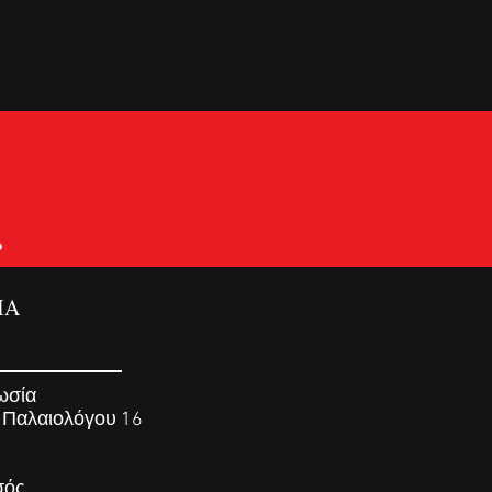
.
ΙΑ
ωσία
 Παλαιολόγου 16
σός