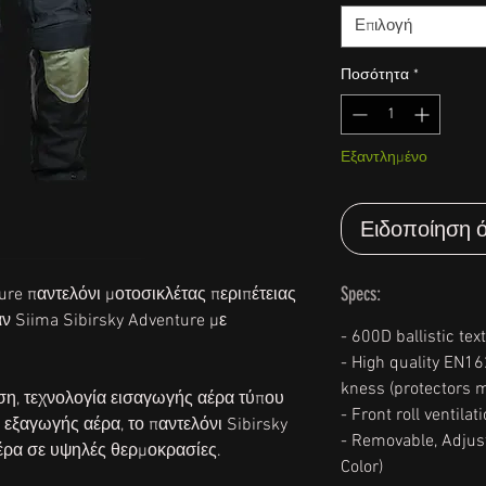
Επιλογή
Ποσότητα
*
Εξαντλημένο
Ειδοποίηση ό
Specs:
ure παντελόνι μοτοσικλέτας περιπέτειας
ν Siima Sibirsky Adventure με
- 600D ballistic text
- High quality EN1
kness (protectors m
η, τεχνολογία εισαγωγής αέρα τύπου
- Front roll ventila
 εξαγωγής αέρα, το παντελόνι Sibirsky
- Removable, Adjus
έρα σε υψηλές θερμοκρασίες.
Color)