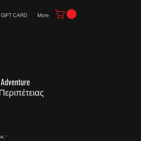
GIFT CARD
More
 Adventure
Περιπέτειας
σας
*