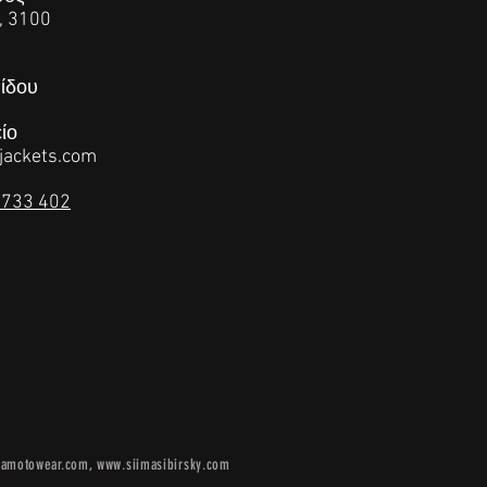
, 3100
ίδου​
ίο
jackets.com
 733 402
mamotowear.com
,
www.siimasibirsky.com