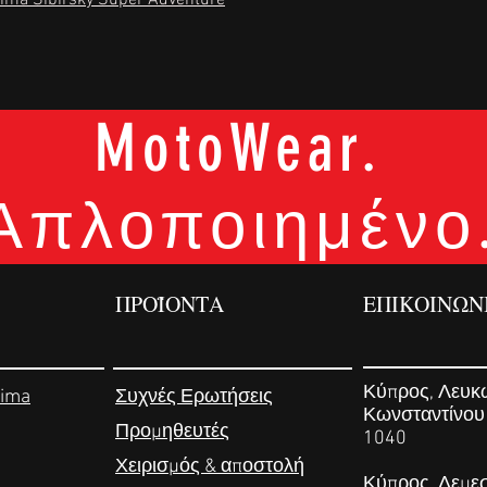
iima Sibirsky Super Adventure
MotoWear.
Απλοποιημένο
ΠΡΟΪΟΝΤΑ
ΕΠΙΚΟΙΝΩΝ
Κύπρος, Λευκ
iima
Συχνές Ερωτήσεις
Κωνσταντίνου
Προμηθευτές
1040
Χειρισμός & αποστολή
Κύπρος, Λεμε