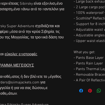
- Large back exhaus
περιπέτειας Sibirsky είναι εξοπλισμένο
- 2 Large cargo poc
οσαρτημένα πάνω από το παντελόνι για
- 100% waterproof 
- Scothlite® Reflect
- Support for 8 inc
rsky Super Adventure σχεδιάζεται και
- Adjustable waist 
φέρει μέσα από την κρύα Σιβηρία, τις
- Adjustable angles
υ της Μογγολίας, τα τροπικά δάση του
- Upper waist elast
What you get:
και
εύκολες επιστροφές
.
- Pants Base Layer
- Pants Rain Layer
ΓΡΑΜΜΑ ΜΕΓΕΘΟΥΣ
- Pants Thermal La
- Removable Brace
 αποθέματος ή δεν βλέπετε το μέγεθος
- A Pair Of Reflecti
orders@siimajackets.com για
γελία ή για να σας δώσουμε
ποθεμάτων.