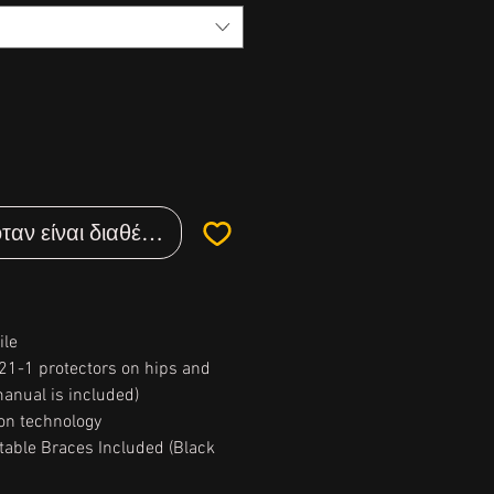
ταν είναι διαθέσιμο
ile
621-1 protectors on hips and
anual is included)
tion technology
table Braces Included (Black