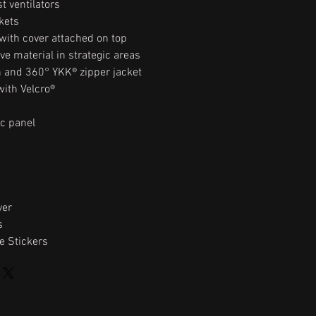
t ventilators
kets
with cover attached on top
ive material in strategic areas
h and 360° YKK® zipper jacket
with Velcro®
ic panel
yer
s
ve Stickers